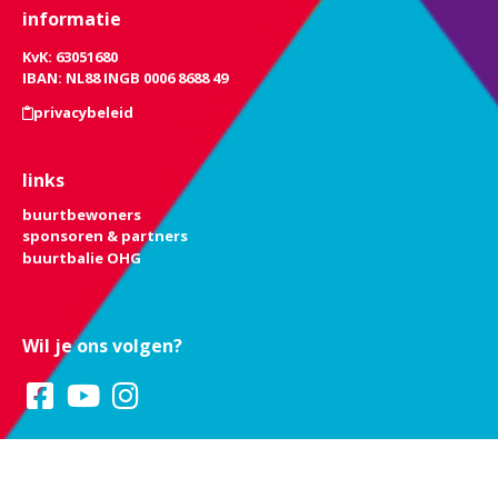
informatie
KvK: 63051680
IBAN: NL88 INGB 0006 8688 49
privacybeleid
links
buurtbewoners
sponsoren & partners
buurtbalie OHG
Wil je ons volgen?