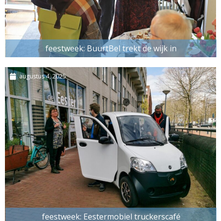
feestweek: BuurtBel trekt de wijk in
augustus 4, 2025
feestweek: Eestermobiel truckerscafé