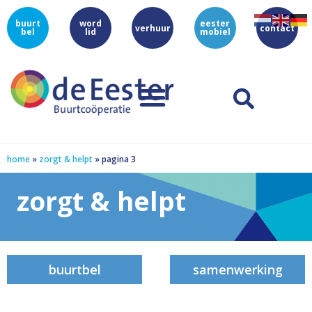
buurt
word
eester
verhuur
contact
bel
lid
mobiel
home
»
zorgt & helpt
»
pagina 3
zorgt & helpt
buurtbel
samenwerking