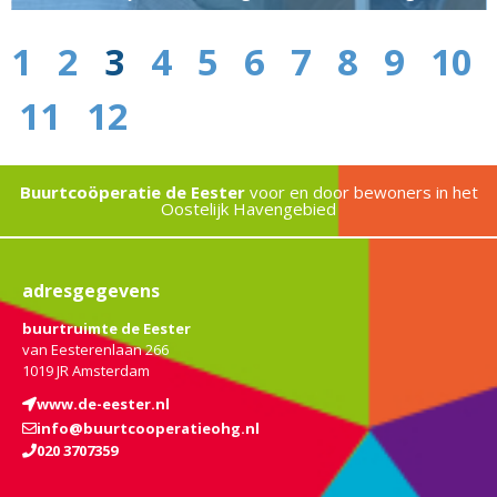
1
2
3
4
5
6
7
8
9
10
11
12
Buurtcoöperatie de Eester
voor en door bewoners in het
Oostelijk Havengebied
adresgegevens
buurtruimte de Eester
van Eesterenlaan 266
1019 JR Amsterdam
www.de-eester.nl
info@buurtcooperatieohg.nl
020 3707359