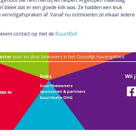
genoot die hem hierbij wil helpen. Afgelopen maandag
el bleek dat er een goede klik was. Ze hadden een leuk
vervolgafspraken af. Vanaf nu ontmoeten ze elkaar iedere
 Neem contact op met de
BuurtBel!
ester
voor en door bewoners in het Oostelijk Havengebied
links
Wil 
buurtbewoners
sponsoren & partners
688 49
buurtbalie OHG