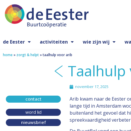
de Eester
activiteiten
wie zijn wij
wa
home
»
zorgt & helpt
»
taalhulp voor arib
Taalhulp 
november 17, 2025
Arib kwam naar de Eester om
contact
lange tijd in Amsterdam woo
word lid
buitenland het gevoel dat hij
spreekvaardigheid verbeter
nieuwsbrief