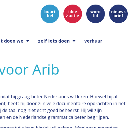
buurt
idee
word
nieuws
bel
>actie
lid
brief
t doen we
zelf iets doen
verhuur
voor Arib
dat hij graag beter Nederlands wil leren. Hoewel hij al
nt, heeft hij door zijn vele documentaire opdrachten in het
 de taal nog niet echt goed beheerst. Hij wil zijn
en en de Nederlandse grammatica beter begrijpen.