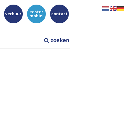
eester
verhuur
contact
mobiel