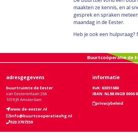
De BuurtBel vond een buurt
maakten ze kennis, en al sn
gesprek en spraken meteen 
maandag in de Eester.
Heb je ook een hulpvraag?
Buurtcoöperatie de E
adresgegevens
informatie
buurtruimte de Eester
KvK: 63051680
van Eesterenlaan 266
IBAN: NL88 INGB 0006 8
1019 JR Amsterdam
privacybeleid
www.de-eester.nl
info@buurtcooperatieohg.nl
020 3707359