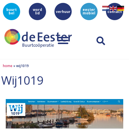
buurt
word
eester
verhuur
contact
bel
lid
mobiel
home
»
wij1019
Wij1019