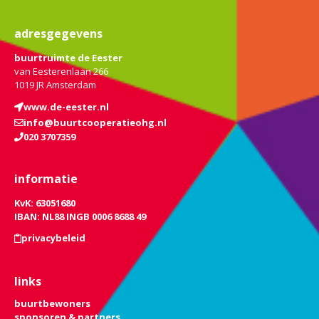
adresgegevens
buurtruimte de Eester
van Eesterenlaan 266
1019 JR Amsterdam
www.de-eester.nl
info@buurtcooperatieohg.nl
020 3707359
informatie
KvK: 63051680
IBAN: NL88 INGB 0006 8688 49
privacybeleid
links
buurtbewoners
sponsoren & partners