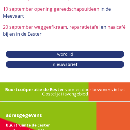
19 september opening gereedschapsuitleen
in de
Meevaart
20 september weggeefkraam
,
reparatietafel
en
naaicafé
bij en in de Eester
word lid
nieuwsbrief
Buurtcoöperatie de Eester
voor en door bewoners in het
Oostelijk Havengebied
adresgegevens
buurtruimte de Eester