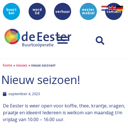
buurt
word
eester
verhuur
contact
bel
lid
mobiel
home
»
nieuws
»
nieuw seizoen!
Nieuw seizoen!
september 4, 2023
De Eester is weer open voor koffie, thee, krantje, vragen,
praatje en ideeën! Iedereen is welkom van maandag t/m
vrijdag van 10.00 – 16.00 uur.