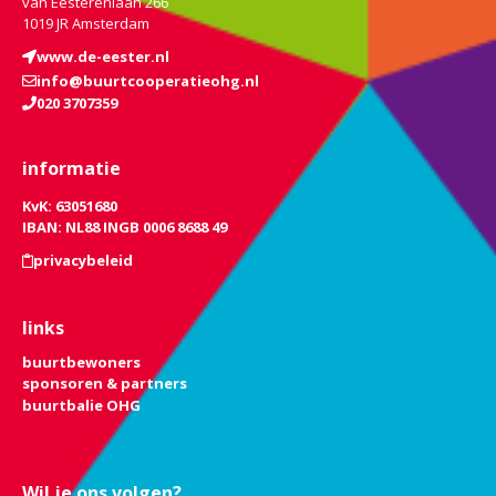
van Eesterenlaan 266
1019 JR Amsterdam
www.de-eester.nl
info@buurtcooperatieohg.nl
020 3707359
informatie
KvK: 63051680
IBAN: NL88 INGB 0006 8688 49
privacybeleid
links
buurtbewoners
sponsoren & partners
buurtbalie OHG
Wil je ons volgen?