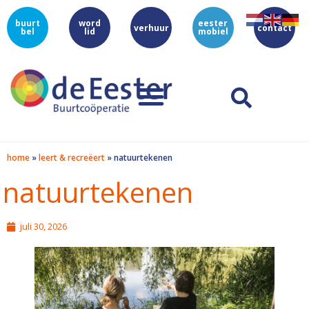
buurt
word
eester
verhuur
contact
bel
lid
mobiel
home
»
leert & recreëert
»
natuurtekenen
natuurtekenen
juli 30, 2026