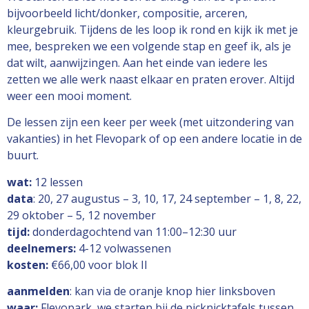
bijvoorbeeld licht/donker, compositie, arceren,
kleurgebruik. Tijdens de les loop ik rond en kijk ik met je
mee, bespreken we een volgende stap en geef ik, als je
dat wilt, aanwijzingen. Aan het einde van iedere les
zetten we alle werk naast elkaar en praten erover. Altijd
weer een mooi moment.
De lessen zijn een keer per week (met uitzondering van
vakanties) in het Flevopark of op een andere locatie in de
buurt.
wat:
12 lessen
data
: 20, 27 augustus – 3, 10, 17, 24 september – 1, 8, 22,
29 oktober – 5, 12 november
tijd:
donderdagochtend van 11:00–12:30 uur
deelnemers:
4-12 volwassenen
kosten:
€66,00 voor blok II
aanmelden
: kan via de oranje knop hier linksboven
waar:
Flevopark, we starten bij de picknicktafels tussen