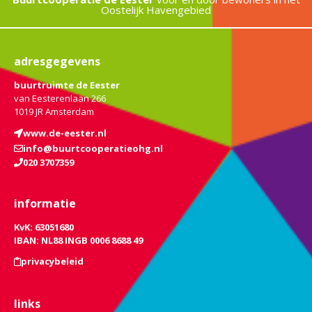
Oostelijk Havengebied
adresgegevens
buurtruimte de Eester
van Eesterenlaan 266
1019 JR Amsterdam
www.de-eester.nl
info@buurtcooperatieohg.nl
020 3707359
informatie
KvK: 63051680
IBAN: NL88 INGB 0006 8688 49
privacybeleid
links