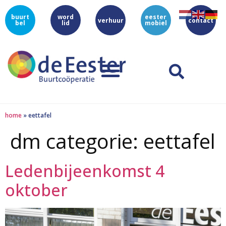
buurt
word
eester
verhuur
contact
bel
lid
mobiel
home
»
eettafel
dm categorie:
eettafel
Ledenbijeenkomst 4
oktober