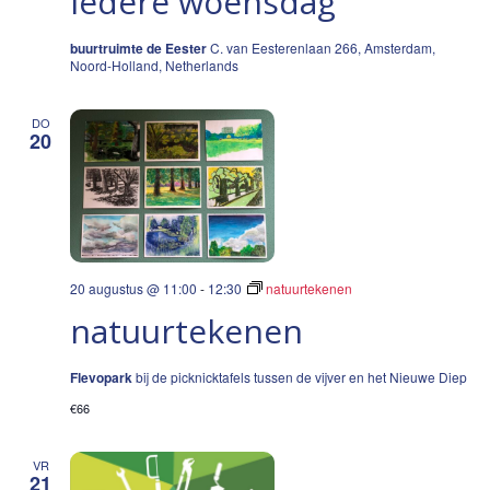
iedere woensdag
buurtruimte de Eester
C. van Eesterenlaan 266, Amsterdam,
Noord-Holland, Netherlands
DO
20
20 augustus @ 11:00
-
12:30
natuurtekenen
natuurtekenen
Flevopark
bij de picknicktafels tussen de vijver en het Nieuwe Diep
€66
VR
21