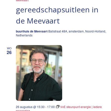
gereedschapsuitleen in
de Meevaart
buurthuis de Meevaart
Balistraat 48A, amsterdam, Noord-Holland,
Netherlands
WO
26
26 augustus @ 15:30
-
17:00
VvE steunpunt energie | iedere
woensdag