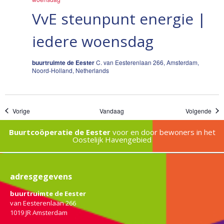
VvE steunpunt energie |
iedere woensdag
buurtruimte de Eester
C. van Eesterenlaan 266, Amsterdam,
Noord-Holland, Netherlands
Evenementen
Eve
Vorige
Vandaag
Volgende
Buurtcoöperatie de Eester
voor en door bewoners in het
Oostelijk Havengebied
adresgegevens
buurtruimte de Eester
van Eesterenlaan 266
1019 JR Amsterdam