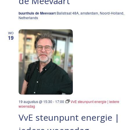
de Meevaart
buurthuis de Meevaart
Balistraat 48A, amsterdam, Noord-Holland,
Netherlands
WO
19
19 augustus @ 15:30
-
17:00
VvE steunpunt energie | iedere
woensdag
VvE steunpunt energie |