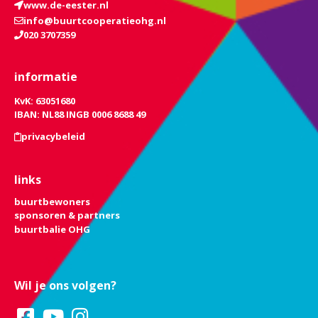
www.de-eester.nl
info@buurtcooperatieohg.nl
020 3707359
informatie
KvK: 63051680
IBAN: NL88 INGB 0006 8688 49
privacybeleid
links
buurtbewoners
sponsoren & partners
buurtbalie OHG
Wil je ons volgen?