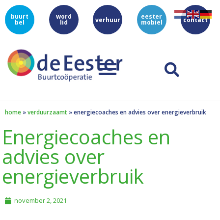
buurt
word
eester
verhuur
contact
bel
lid
mobiel
home
»
verduurzaamt
»
energiecoaches en advies over energieverbruik
Energiecoaches en
advies over
energieverbruik
november 2, 2021