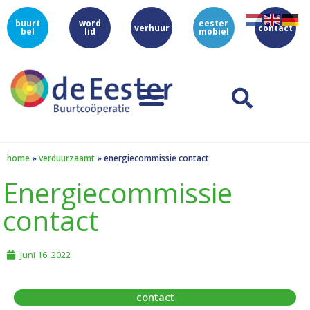
buurt
word
eester
verhuur
contact
bel
lid
mobiel
home
»
verduurzaamt
»
energiecommissie contact
Energiecommissie
contact
juni 16, 2022
contact