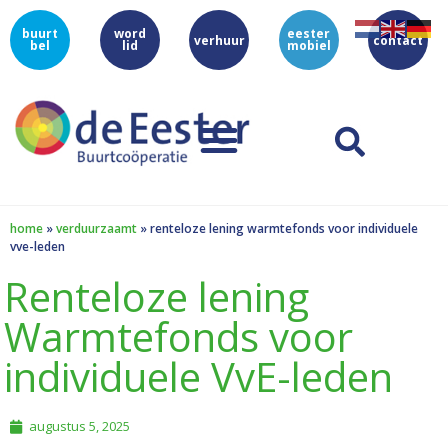
buurt
word
eester
verhuur
contact
bel
lid
mobiel
home
»
verduurzaamt
»
renteloze lening warmtefonds voor individuele
vve-leden
Renteloze lening
Warmtefonds voor
individuele VvE-leden
augustus 5, 2025