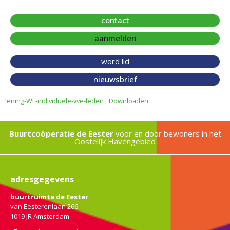
contact
aanmelden
word lid
nieuwsbrief
lening-WF-individuele-vve-leden
Downloaden
Buurtcoöperatie de Eester
voor en door bewoners in het
Oostelijk Havengebied
adresgegevens
buurtruimte de Eester
van Eesterenlaan 266
1019 JR Amsterdam