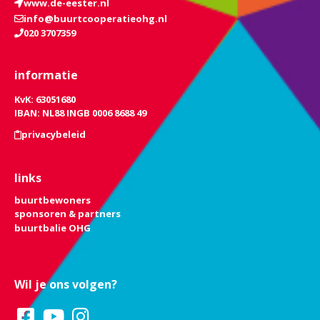
www.de-eester.nl
info@buurtcooperatieohg.nl
020 3707359
informatie
KvK: 63051680
IBAN: NL88 INGB 0006 8688 49
privacybeleid
links
buurtbewoners
sponsoren & partners
buurtbalie OHG
Wil je ons volgen?