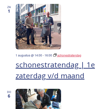
ZA
1
1 augustus @ 14:00
-
16:00
schonestratendag
schonestratendag | 1e
zaterdag v/d maand
DO
6