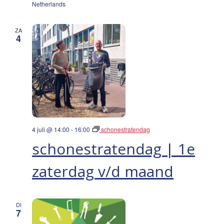
Netherlands
ZA
4
4 juli @ 14:00
-
16:00
schonestratendag
schonestratendag | 1e
zaterdag v/d maand
DI
7