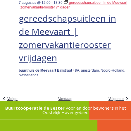
7 augustus @ 12:00
-
13:30
gereedschapsuitleen in de Meevaart
| zomervakantierooster vrijdagen
gereedschapsuitleen in
de Meevaart |
zomervakantierooster
vrijdagen
buurthuis de Meevaart
Balistraat 48A, amsterdam, Noord-Holland,
Netherlands
Evenementen
Eve
Vorige
Vandaag
Volgende
Buurtcoöperatie de Eester
voor en door bewoners in het
Oostelijk Havengebied