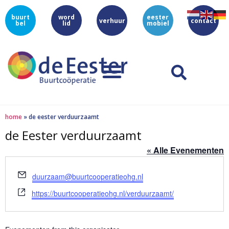
buurt
word
eester
verhuur
contact
bel
lid
mobiel
home
»
de eester verduurzaamt
de Eester verduurzaamt
« Alle Evenementen
E-
duurzaam@buurtcooperatieohg.nl
mail
Website
https://buurtcooperatieohg.nl/verduurzaamt/