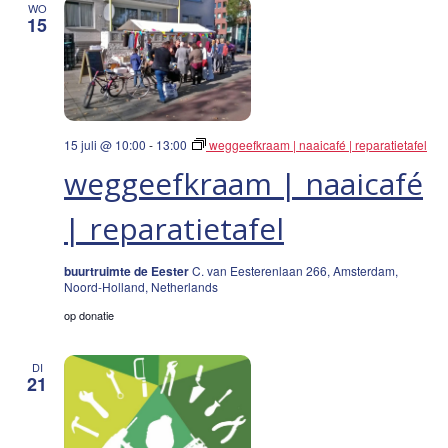
WO
15
15 juli @ 10:00
-
13:00
weggeefkraam | naaicafé | reparatietafel
weggeefkraam | naaicafé
| reparatietafel
buurtruimte de Eester
C. van Eesterenlaan 266, Amsterdam,
Noord-Holland, Netherlands
op donatie
DI
21