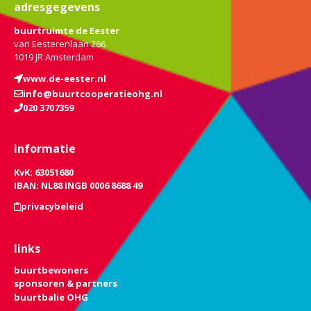
adresgegevens
buurtruimte de Eester
van Eesterenlaan 266
1019 JR Amsterdam
www.de-eester.nl
info@buurtcooperatieohg.nl
020 3707359
informatie
KvK: 63051680
IBAN: NL88 INGB 0006 8688 49
privacybeleid
links
buurtbewoners
sponsoren & partners
buurtbalie OHG