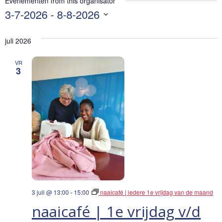
Evenementen from this organisator
3-7-2026
 - 
8-8-2026
Selecteer
een
juli 2026
datum.
VR
3
3 juli @ 13:00
-
15:00
naaicafé | iedere 1e vrijdag van de maand
naaicafé | 1e vrijdag v/d