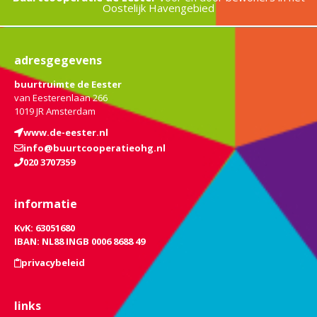
Oostelijk Havengebied
adresgegevens
buurtruimte de Eester
van Eesterenlaan 266
1019 JR Amsterdam
www.de-eester.nl
info@buurtcooperatieohg.nl
020 3707359
informatie
KvK: 63051680
IBAN: NL88 INGB 0006 8688 49
privacybeleid
links