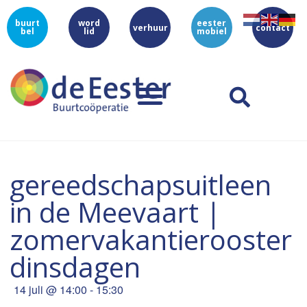
buurt
word
eester
verhuur
contact
bel
lid
mobiel
gereedschapsuitleen
in de Meevaart |
zomervakantierooster
dinsdagen
14 juli
@
14:00
-
15:30