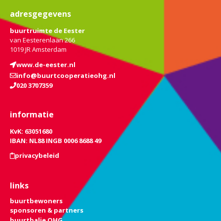
adresgegevens
buurtruimte de Eester
van Eesterenlaan 266
1019 JR Amsterdam
www.de-eester.nl
info@buurtcooperatieohg.nl
020 3707359
informatie
KvK: 63051680
IBAN: NL88 INGB 0006 8688 49
privacybeleid
links
buurtbewoners
sponsoren & partners
buurtbalie OHG