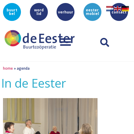
buurt
word
eester
verhuur
contact
bel
lid
mobiel
home
»
agenda
In de Eester