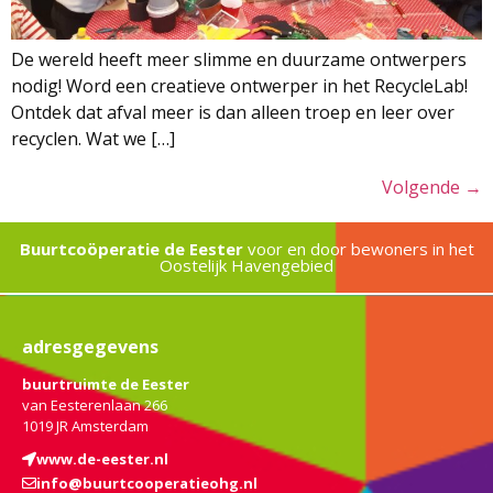
De wereld heeft meer slimme en duurzame ontwerpers
nodig! Word een creatieve ontwerper in het RecycleLab!
Ontdek dat afval meer is dan alleen troep en leer over
recyclen. Wat we […]
Volgende
→
Buurtcoöperatie de Eester
voor en door bewoners in het
Oostelijk Havengebied
adresgegevens
buurtruimte de Eester
van Eesterenlaan 266
1019 JR Amsterdam
www.de-eester.nl
info@buurtcooperatieohg.nl