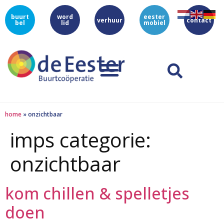
buurt
word
eester
verhuur
contact
bel
lid
mobiel
home
»
onzichtbaar
imps categorie:
onzichtbaar
kom chillen & spelletjes
doen