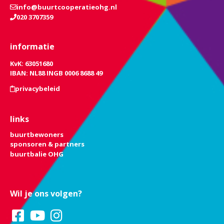
info@buurtcooperatieohg.nl
020 3707359
informatie
KvK: 63051680
IBAN: NL88 INGB 0006 8688 49
privacybeleid
links
buurtbewoners
sponsoren & partners
buurtbalie OHG
Wil je ons volgen?