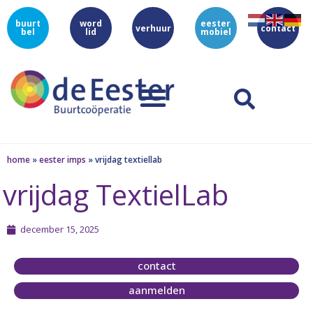
buurt
word
eester
verhuur
contact
bel
lid
mobiel
home
»
eester imps
»
vrijdag textiellab
vrijdag TextielLab
december 15, 2025
contact
aanmelden