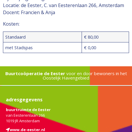
Locatie: de Eester, C. van Eesterenlaan 266, Amsterdam
Docent: Francien & Anja
Kosten:
Standaard
€ 80,00
met Stadspas
€ 0,00
Buurtcoöperatie de Eester
voor en door bewoners in het
Oostelijk Havengebied
adresgegevens
buurtruimte de Eester
van Eesterenlaan 266
1019 JR Amsterdam
www.de-eester.nl