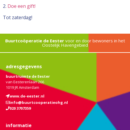
2.
Doe een gift!
Tot zaterdag!
Buurtcoöperatie de Eester
voor en door bewoners in het
Oostelijk Havengebied
adresgegevens
buurtruimte de Eester
van Eesterenlaan 266
1019 JR Amsterdam
www.de-eester.nl
info@buurtcooperatieohg.nl
020 3707359
informatie