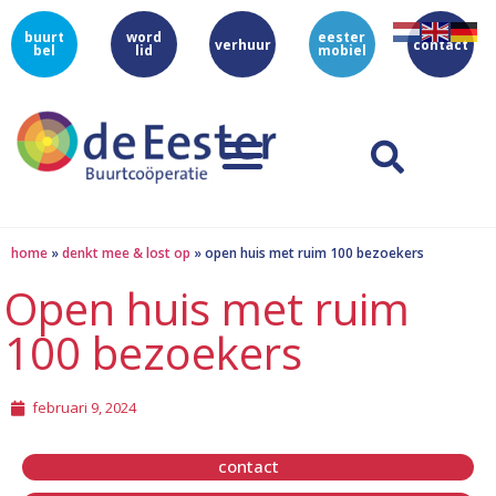
buurt
word
eester
verhuur
contact
bel
lid
mobiel
home
»
denkt mee & lost op
»
open huis met ruim 100 bezoekers
Open huis met ruim
100 bezoekers
februari 9, 2024
contact