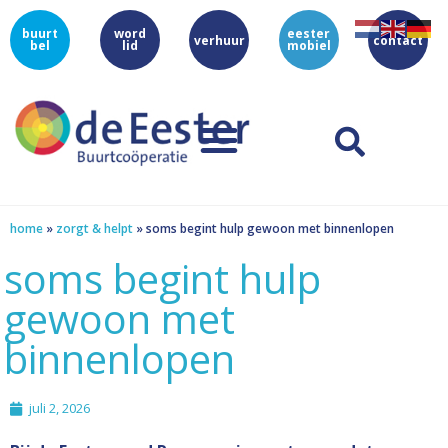
buurt
word
eester
verhuur
contact
bel
lid
mobiel
home
»
zorgt & helpt
»
soms begint hulp gewoon met binnenlopen
soms begint hulp
gewoon met
binnenlopen
juli 2, 2026