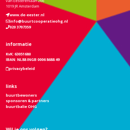
van Eesterenlaan 266
1019 JR Amsterdam
www.de-eester.nl
info@buurtcooperatieohg.nl
020 3707359
informatie
KvK: 63051680
IBAN: NL88 INGB 0006 8688 49
privacybeleid
links
buurtbewoners
sponsoren & partners
buurtbalie OHG
Wil je ons volgen?