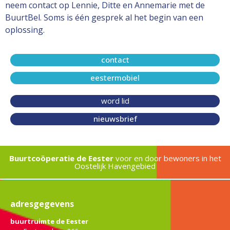
neem contact op Lennie, Ditte en Annemarie met de
BuurtBel. Soms is één gesprek al het begin van een
oplossing.
contact
eestermobiel
word lid
nieuwsbrief
Buurtcoöperatie de Eester
voor en door bewoners in het
Oostelijk Havengebied
adresgegevens
buurtruimte de Eester