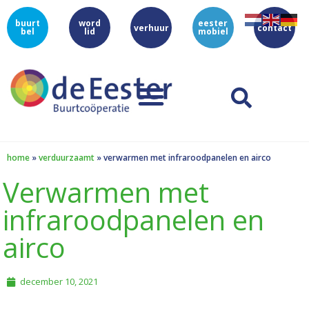
buurt
word
eester
verhuur
contact
bel
lid
mobiel
home
»
verduurzaamt
»
verwarmen met infraroodpanelen en airco
Verwarmen met
infraroodpanelen en
airco
december 10, 2021