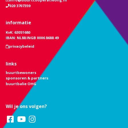
020 3707359
informatie
KvK: 63051680
IBAN: NL88 INGB 0006 8688 49
privacybeleid
links
buurtbewoners
sponsoren & partners
buurtbalie OHG
Wil je ons volgen?