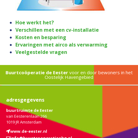
Hoe werkt het?
Verschillen met een cv-installatie
Kosten en besparing
Ervaringen met airco als verwarming
Veelgestelde vragen
Buurtcoöperatie de Eester
voor en door bewoners in het
Oostelijk Havengebied
adresgegevens
buurtruimte de Eester
van Eesterenlaan 266
1019 JR Amsterdam
www.de-eester.nl
info@buurtcooperatieohg.nl