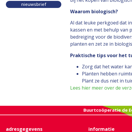
bij het kopen van biologisch
nieuwsbrief
Waarom biologisch?
Al dat leuke perkgoed dat 
kassen en met behulp van pe
bedreiging voor de biodivers
planten en zet ze in biologi
Praktische tips voor het t
Zorg dat het water kan
Planten hebben ruimte
Plant ze dus niet in t
Lees hier meer over de verz
Buurtcoöperatie de E
adresgegevens
informatie