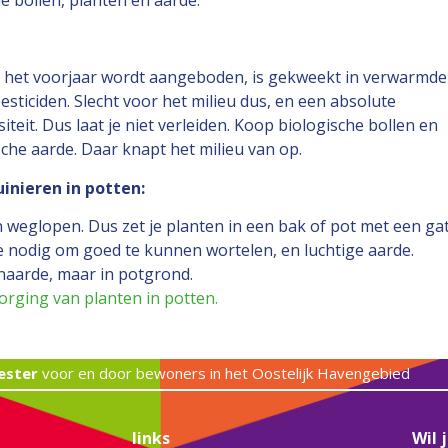
e bollen, planten en aarde.
in het voorjaar wordt aangeboden, is gekweekt in verwarmde
sticiden. Slecht voor het milieu dus, en een absolute
iteit. Dus laat je niet verleiden. Koop biologische bollen en
sche aarde. Daar knapt het milieu van op.
uinieren in potten:
 weglopen. Dus zet je planten in een bak of pot met een gat
 nodig om goed te kunnen wortelen, en luchtige aarde.
uinaarde, maar in potgrond.
orging van planten in potten.
ester
voor en door bewoners in het Oostelijk Havengebied
links
Wil 