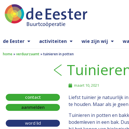
de Eester
activiteiten
wie zijn wij
wa
home
»
verduurzaamt
»
tuinieren in potten
Tuinieren
maart 10, 2021
contact
Liefst tuinier je natuurlijk
te houden. Maar als je geen 
aanmelden
Tuinieren in potten en bakk
bodemleven in een bak. Dus 
word lid