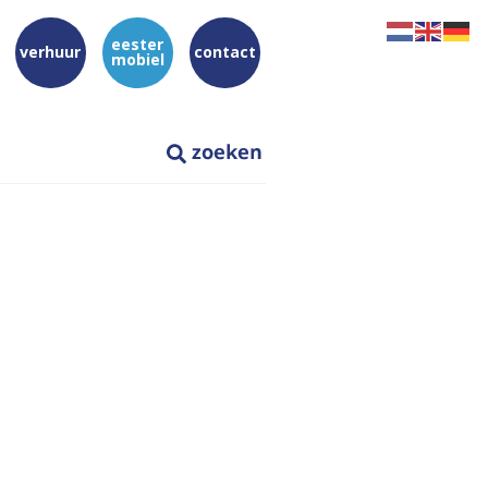
eester
verhuur
contact
mobiel