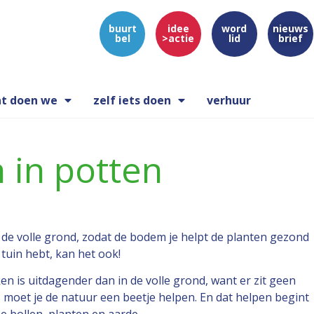
buurt
idee
word
nieuws
bel
>actie
lid
brief
t doen we
zelf iets doen
verhuur
 in potten
 in de volle grond, zodat de bodem je helpt de planten gezond
tuin hebt, kan het ook!
en is uitdagender dan in de volle grond, want er zit geen
moet je de natuur een beetje helpen. En dat helpen begint