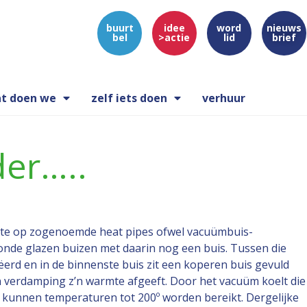
buurt
idee
word
nieuws
bel
>actie
lid
brief
t doen we
zelf iets doen
verhuur
der…..
itte op zogenoemde heat pipes ofwel vacuümbuis-
ronde glazen buizen met daarin nog een buis. Tussen die
erd en in de binnenste buis zit een koperen buis gevuld
n verdamping z’n warmte afgeeft. Door het vacuüm koelt die
o kunnen temperaturen tot 200º worden bereikt. Dergelijke