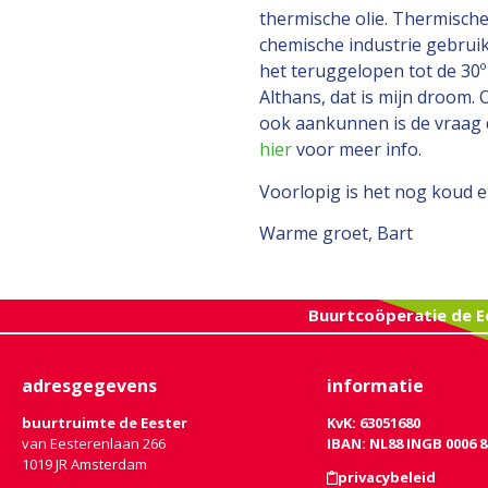
thermische olie. Thermische
chemische industrie gebrui
het teruggelopen tot de 30º
Althans, dat is mijn droom. 
ook aankunnen is de vraag 
hier
voor meer info.
Voorlopig is het nog koud 
Warme groet, Bart
Buurtcoöperatie de E
adresgegevens
informatie
buurtruimte de Eester
KvK: 63051680
van Eesterenlaan 266
IBAN: NL88 INGB 0006 8
1019 JR Amsterdam
privacybeleid