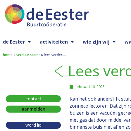
de Eester
activiteiten
wie zijn wij
wa
home
»
verduurzaamt
»
lees verder…..
Lees ver
februari 16, 2025
contact
Kan het ook anders? Ik stu
zonnecollectoren. Dat zijn 
aanmelden
buizen is een vacuüm gecreë
met gas dat door middel va
word lid
binnenste buis niet af en z