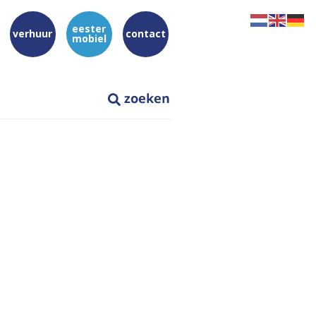
eester
verhuur
contact
mobiel