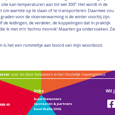
 olie kan temperaturen aan tot wel 300º. Het wordt in de
kt om warmte op te slaan of te transporteren. Daarmee zou
 graden voor de vloerverwarming is de winter voorbij zijn.
Of de leidingen, de verdeler, de koppelingen dat in praktijk
die ik met m’n ‘techno monnik’ Maarten ga onderzoeken. Zi
en is het een rommeltje aan boord van mijn woonboot.
ester
voor en door bewoners in het Oostelijk Havengebied
links
Wil 
buurtbewoners
sponsoren & partners
688 49
buurtbalie OHG