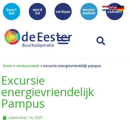
buurt
word
eester
verhuur
contact
bel
lid
mobiel
home
»
verduurzaamt
»
excursie energievriendelijk pampus
Excursie
energievriendelijk
Pampus
september 14, 2025