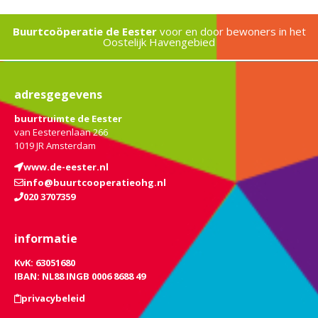
Buurtcoöperatie de Eester
voor en door bewoners in het
Oostelijk Havengebied
adresgegevens
buurtruimte de Eester
van Eesterenlaan 266
1019 JR Amsterdam
www.de-eester.nl
info@buurtcooperatieohg.nl
020 3707359
informatie
KvK: 63051680
IBAN: NL88 INGB 0006 8688 49
privacybeleid