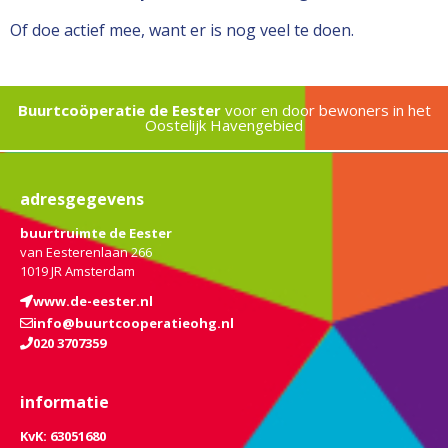
Of doe actief mee, want er is nog veel te doen.
Buurtcoöperatie de Eester
voor en door bewoners in het
Oostelijk Havengebied
adresgegevens
buurtruimte de Eester
van Eesterenlaan 266
1019 JR Amsterdam
www.de-eester.nl
info@buurtcooperatieohg.nl
020 3707359
informatie
KvK: 63051680