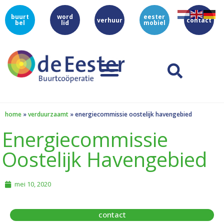
buurt
word
eester
verhuur
contact
bel
lid
mobiel
home
»
verduurzaamt
»
energiecommissie oostelijk havengebied
Energiecommissie
Oostelijk Havengebied
mei 10, 2020
contact