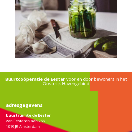
Buurtcoöperatie de Eester
voor en door bewoners in het
Oostelijk Havengebied
adresgegevens
buurtruimte de Eester
van Eesterenlaan 266
1019 JR Amsterdam