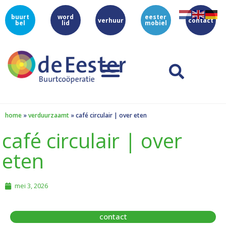
buurt
word
eester
verhuur
contact
bel
lid
mobiel
home
»
verduurzaamt
»
café circulair | over eten
café circulair | over
eten
mei 3, 2026
contact