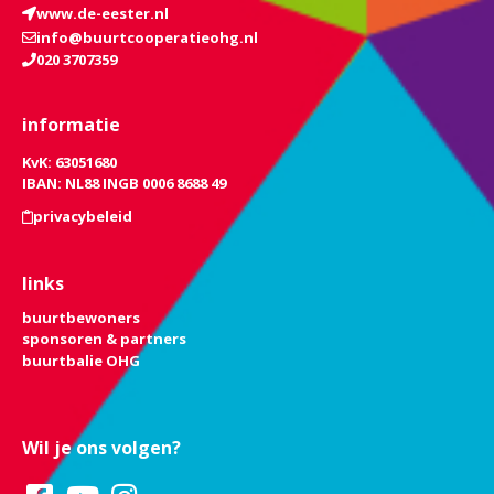
www.de-eester.nl
info@buurtcooperatieohg.nl
020 3707359
informatie
KvK: 63051680
IBAN: NL88 INGB 0006 8688 49
privacybeleid
links
buurtbewoners
sponsoren & partners
buurtbalie OHG
Wil je ons volgen?