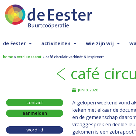
de Eester
activiteiten
wie zijn wij
wa
home
»
verduurzaamt
»
café circulair verbindt & inspireert
café circ
juni 8, 2026
contact
Afgelopen weekend vond alw
keken met elkaar de docum
aanmelden
en de gemeenschap daaromh
vraaggesprek en deelde leu
word lid
gekomen is een zebrapoot.” 