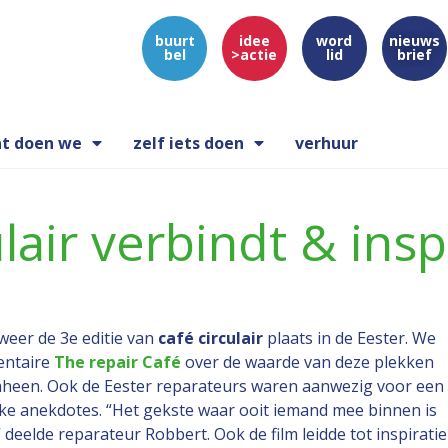
buurt
idee
word
nieuws
bel
>actie
lid
brief
t doen we
zelf iets doen
verhuur
ulair verbindt & insp
eer de 3e editie van
café circulair
plaats in de Eester. We
entaire
The repair Café
over de waarde van deze plekken
een. Ook de Eester reparateurs waren aanwezig voor een
ke anekdotes. “Het gekste waar ooit iemand mee binnen is
deelde reparateur Robbert. Ook de film leidde tot inspiratie