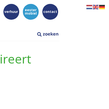
eester
verhuur
contact
mobiel
ireert