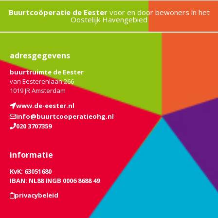
Buurtcoöperatie de Eester
voor en door bewoners in het
Oostelijk Havengebied
adresgegevens
buurtruimte de Eester
van Eesterenlaan 266
1019 JR Amsterdam
www.de-eester.nl
info@buurtcooperatieohg.nl
020 3707359
informatie
KvK: 63051680
IBAN: NL88 INGB 0006 8688 49
privacybeleid