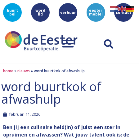
buurt
word
eester
verhuur
contact
bel
lid
mobiel
home
»
nieuws
»
word buurtkok of afwashulp
word buurtkok of
afwashulp
februari 11, 2026
Ben jij een culinaire held(in) of juist een ster in
opruimen en afwassen? Wat jouw talent ook is: de