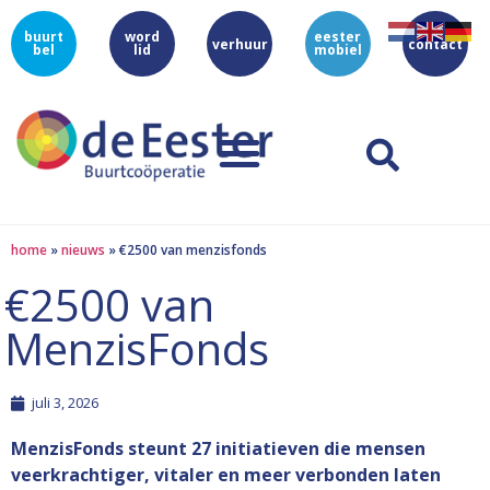
buurt
word
eester
verhuur
contact
bel
lid
mobiel
home
»
nieuws
»
€2500 van menzisfonds
€2500 van
MenzisFonds
juli 3, 2026
MenzisFonds steunt 27 initiatieven die mensen
veerkrachtiger, vitaler en meer verbonden laten