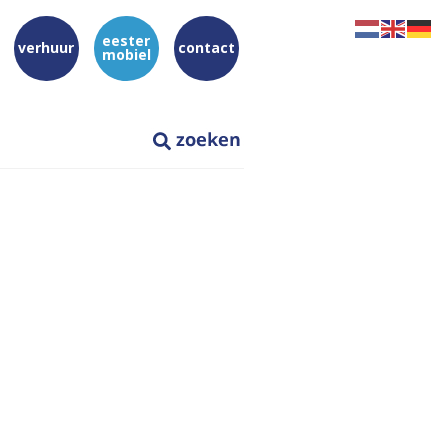
eester
verhuur
contact
mobiel