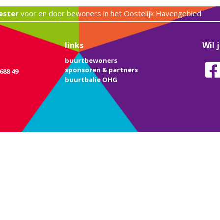
ester
voor en door bewoners in het Oostelijk Havengebied
links
Wil 
buurtbewoners
sponsoren & partners
688 49
buurtbalie OHG