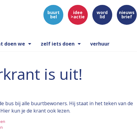
buurt
idee
word
nieuws
bel
>actie
lid
brief
t doen we
zelf iets doen
verhuur
krant is uit!
de bus bij alle buurtbewoners. Hij staat in het teken van de
ier kun je de krant ook lezen.
den
en