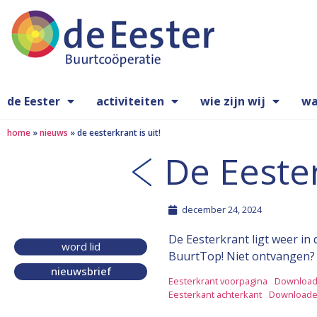
de Eester
activiteiten
wie zijn wij
wa
home
»
nieuws
»
de eesterkrant is uit!
De Eester
december 24, 2024
De Eesterkrant ligt weer in 
word lid
BuurtTop! Niet ontvangen? H
nieuwsbrief
Eesterkrant voorpagina
Downloa
Eesterkant achterkant
Download