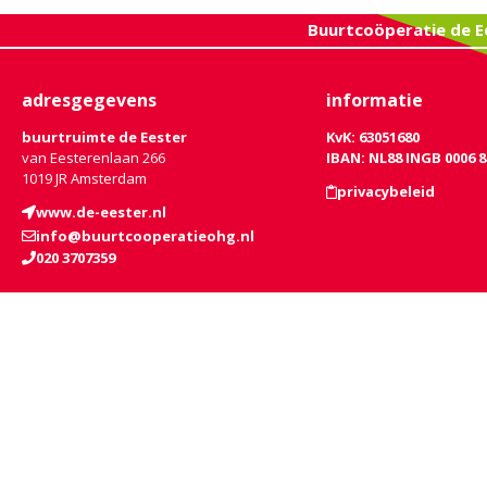
Buurtcoöperatie de E
adresgegevens
informatie
buurtruimte de Eester
KvK: 63051680
van Eesterenlaan 266
IBAN: NL88 INGB 0006 8
1019 JR Amsterdam
privacybeleid
www.de-eester.nl
info@buurtcooperatieohg.nl
020 3707359