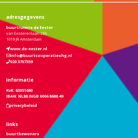
adresgegevens
buurtruimte de Eester
van Eesterenlaan 266
1019 JR Amsterdam
www.de-eester.nl
info@buurtcooperatieohg.nl
020 3707359
informatie
KvK: 63051680
IBAN: NL88 INGB 0006 8688 49
privacybeleid
links
buurtbewoners