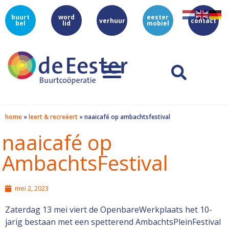
buurt
word
eester
verhuur
contact
bel
lid
mobiel
home
»
leert & recreëert
»
naaicafé op ambachtsfestival
naaicafé op
AmbachtsFestival
mei 2, 2023
Zaterdag 13 mei viert de OpenbareWerkplaats het 10-
jarig bestaan met een spetterend AmbachtsPleinFestival