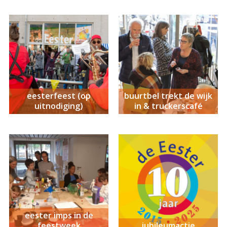
eesterfeest (op
buurtbel trekt de wijk
uitnodiging)
in & truckerscafé
eester imps in de
feestweek
jubileumactie