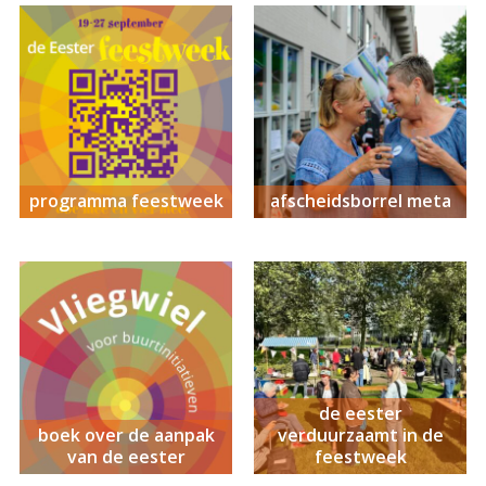
programma feestweek
afscheidsborrel meta
de eester
boek over de aanpak
verduurzaamt in de
van de eester
feestweek