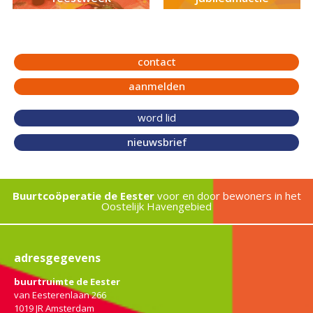
contact
aanmelden
word lid
nieuwsbrief
Buurtcoöperatie de Eester
voor en door bewoners in het
Oostelijk Havengebied
adresgegevens
buurtruimte de Eester
van Eesterenlaan 266
1019 JR Amsterdam