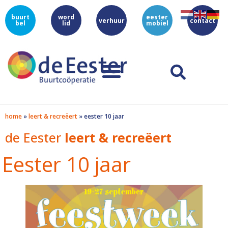
buurt
word
eester
verhuur
contact
bel
lid
mobiel
home
»
leert & recreëert
»
eester 10 jaar
de Eester
leert & recreëert
Eester 10 jaar