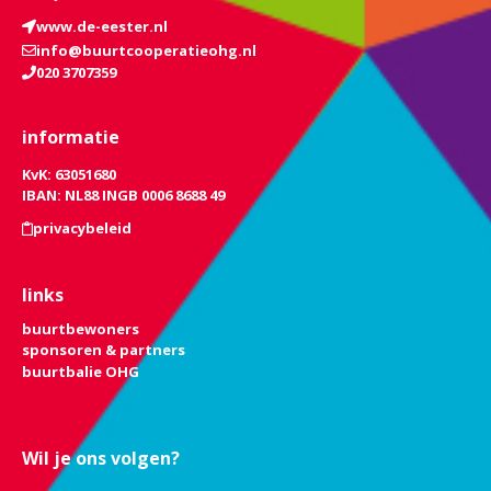
www.de-eester.nl
info@buurtcooperatieohg.nl
020 3707359
informatie
KvK: 63051680
IBAN: NL88 INGB 0006 8688 49
privacybeleid
links
buurtbewoners
sponsoren & partners
buurtbalie OHG
Wil je ons volgen?