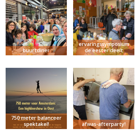
ervaringssymposium
buurtdiner
de eester deelt
750 meter balanceer
spektakel!
afwas-afterparty!