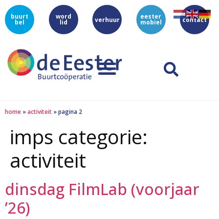
buurt
word
eester
verhuur
contact
bel
lid
mobiel
home
»
activiteit
»
pagina 2
imps categorie:
activiteit
dinsdag FilmLab (voorjaar
’26)