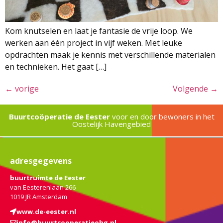
Kom knutselen en laat je fantasie de vrije loop. We
werken aan één project in vijf weken. Met leuke
opdrachten maak je kennis met verschillende materialen
en technieken. Het gaat […]
←
vorige
Volgende
→
Buurtcoöperatie de Eester
voor en door bewoners in het
Oostelijk Havengebied
adresgegevens
buurtruimte de Eester
van Eesterenlaan 266
1019 JR Amsterdam
www.de-eester.nl
info@buurtcooperatieohg.nl