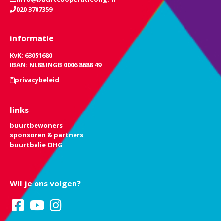
020 3707359
informatie
KvK: 63051680
IBAN: NL88 INGB 0006 8688 49
privacybeleid
links
buurtbewoners
sponsoren & partners
buurtbalie OHG
Wil je ons volgen?