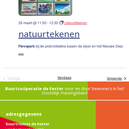
26 maart @ 11:00
-
12:30
natuurtekenen
natuurtekenen
Flevopark
bij de picknicktafels tussen de vijver en het Nieuwe Diep
€66
Evenementen
Vorige
Vandaag
Eve
Volgende
Buurtcoöperatie de Eester
voor en door bewoners in het
Oostelijk Havengebied
adresgegevens
buurtruimte de Eester