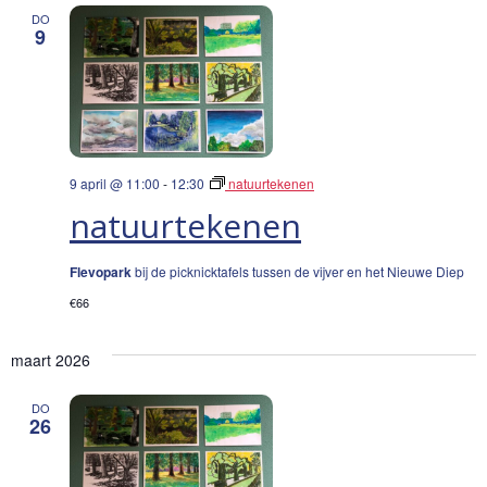
DO
9
9 april @ 11:00
-
12:30
natuurtekenen
natuurtekenen
Flevopark
bij de picknicktafels tussen de vijver en het Nieuwe Diep
€66
maart 2026
DO
26