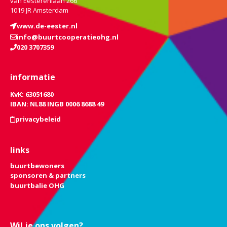
van Eesterenlaan 266
1019 JR Amsterdam
www.de-eester.nl
info@buurtcooperatieohg.nl
020 3707359
informatie
KvK: 63051680
IBAN: NL88 INGB 0006 8688 49
privacybeleid
links
buurtbewoners
sponsoren & partners
buurtbalie OHG
Wil je ons volgen?