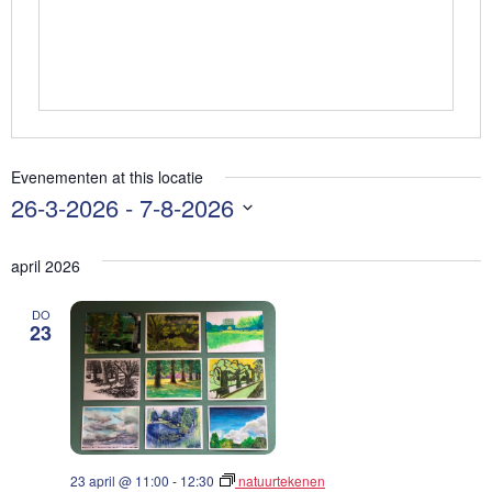
Evenementen at this locatie
26-3-2026
 - 
7-8-2026
Selecteer
een
april 2026
datum.
DO
23
23 april @ 11:00
-
12:30
natuurtekenen