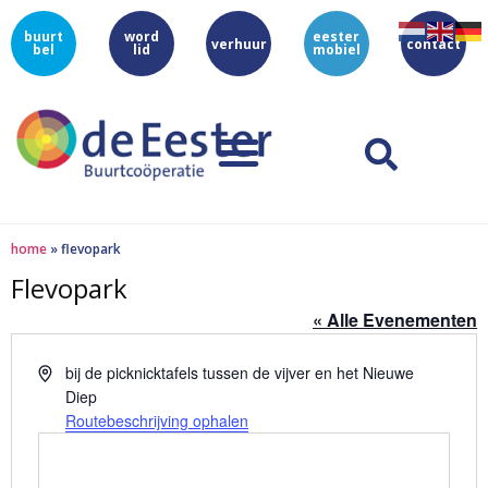
buurt
word
eester
verhuur
contact
bel
lid
mobiel
home
»
flevopark
Flevopark
« Alle Evenementen
Adres
bij de picknicktafels tussen de vijver en het Nieuwe
Diep
Routebeschrijving ophalen