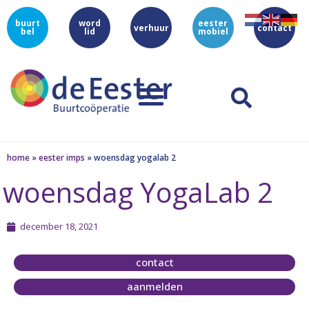
buurt
word
eester
verhuur
contact
bel
lid
mobiel
home
»
eester imps
»
woensdag yogalab 2
woensdag YogaLab 2
december 18, 2021
contact
aanmelden