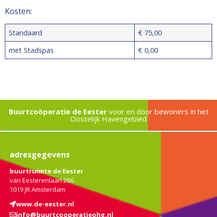
Kosten:
Standaard
€ 75,00
met Stadspas
€ 0,00
Buurtcoöperatie de Eester
voor en door bewoners in het
Oostelijk Havengebied
adresgegevens
buurtruimte de Eester
van Eesterenlaan 266
1019 JR Amsterdam
www.de-eester.nl
info@buurtcooperatieohg.nl