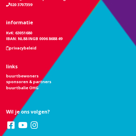
020 3707359
informatie
KvK: 63051680
IBAN: NL88 INGB 0006 8688 49
privacybeleid
links
buurtbewoners
sponsoren & partners
buurtbalie OHG
Wil je ons volgen?