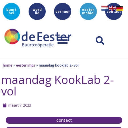
buurt
word
eester
verhuur
contact
bel
lid
mobiel
home
»
eester imps
»
maandag kooklab 2- vol
maandag KookLab 2-
vol
maart 7, 2023
contact