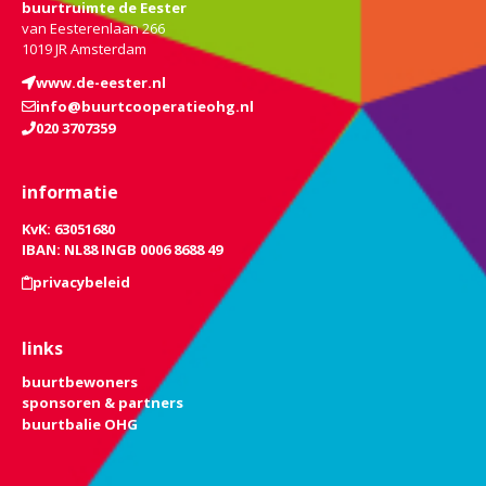
buurtruimte de Eester
van Eesterenlaan 266
1019 JR Amsterdam
www.de-eester.nl
info@buurtcooperatieohg.nl
020 3707359
informatie
KvK: 63051680
IBAN: NL88 INGB 0006 8688 49
privacybeleid
links
buurtbewoners
sponsoren & partners
buurtbalie OHG