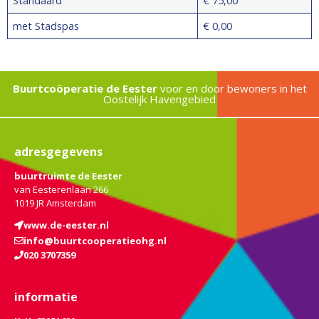
Standaard
€ 75,00
met Stadspas
€ 0,00
Buurtcoöperatie de Eester
voor en door bewoners in het
Oostelijk Havengebied
adresgegevens
buurtruimte de Eester
van Eesterenlaan 266
1019 JR Amsterdam
www.de-eester.nl
info@buurtcooperatieohg.nl
020 3707359
informatie