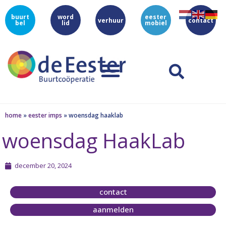
buurt
word
eester
verhuur
contact
bel
lid
mobiel
home
»
eester imps
»
woensdag haaklab
woensdag HaakLab
december 20, 2024
contact
aanmelden