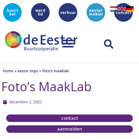
buurt
word
eester
verhuur
contact
bel
lid
mobiel
home
»
eester imps
»
foto’s maaklab
Foto’s MaakLab
december 2, 2022
contact
aanmelden