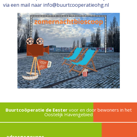
via een mail naar
info@buurtcooperatieohg.nl
Buurtcoöperatie de Eester
voor en door bewoners in het
Oostelijk Havengebied