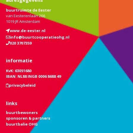
adresgegevens
buurtruimte de Eester
van Eesterenlaan 266
1019 JR Amsterdam
www.de-eester.nl
info@buurtcooperatieohg.nl
020 3707359
informatie
KvK: 63051680
IBAN: NL88 INGB 0006 8688 49
privacybeleid
links
buurtbewoners
sponsoren & partners
buurtbalie OHG