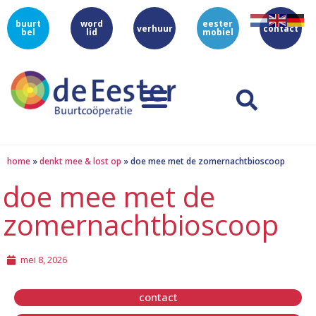
buurt
word
eester
verhuur
contact
bel
lid
mobiel
home
»
denkt mee & lost op
»
doe mee met de zomernachtbioscoop
doe mee met de
zomernachtbioscoop
mei 8, 2026
contact