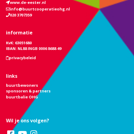
www.de-eester.nl
info@buurtcooperatieohg.nl
020 3707359
informatie
KvK: 63051680
IBAN: NL88 INGB 0006 8688 49
privacybeleid
links
buurtbewoners
sponsoren & partners
buurtbalie OHG
Wil je ons volgen?