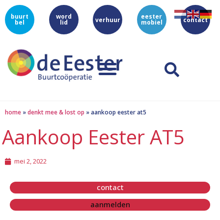
buurt
word
eester
verhuur
contact
bel
lid
mobiel
home
»
denkt mee & lost op
»
aankoop eester at5
Aankoop Eester AT5
mei 2, 2022
contact
aanmelden