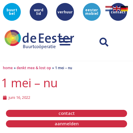
buurt
word
eester
verhuur
contact
bel
lid
mobiel
home
»
denkt mee & lost op
»
1 mei – nu
1 mei – nu
juni 16, 2022
contact
aanmelden