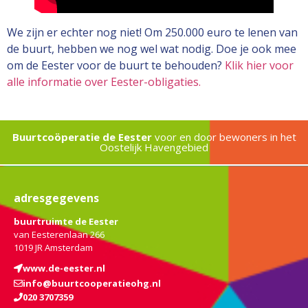
We zijn er echter nog niet! Om 250.000 euro te lenen van
de buurt, hebben we nog wel wat nodig. Doe je ook mee
om de Eester voor de buurt te behouden?
Klik hier voor
alle informatie over Eester-obligaties.
Buurtcoöperatie de Eester
voor en door bewoners in het
Oostelijk Havengebied
adresgegevens
buurtruimte de Eester
van Eesterenlaan 266
1019 JR Amsterdam
www.de-eester.nl
info@buurtcooperatieohg.nl
020 3707359