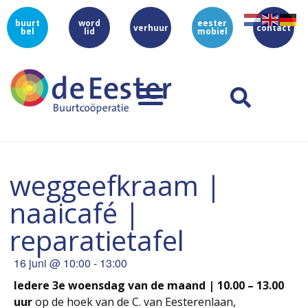
buurt
word
eester
verhuur
contact
bel
lid
mobiel
weggeefkraam |
naaicafé |
reparatietafel
16 juni
@
10:00
-
13:00
Iedere 3e woensdag van de maand | 10.00 – 13.00
uur
op de hoek van de C. van Eesterenlaan,