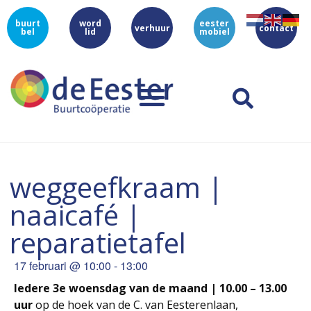
buurt
word
eester
verhuur
contact
bel
lid
mobiel
weggeefkraam |
naaicafé |
reparatietafel
17 februari
@
10:00
-
13:00
Iedere 3e woensdag van de maand | 10.00 – 13.00
uur
op de hoek van de C. van Eesterenlaan,