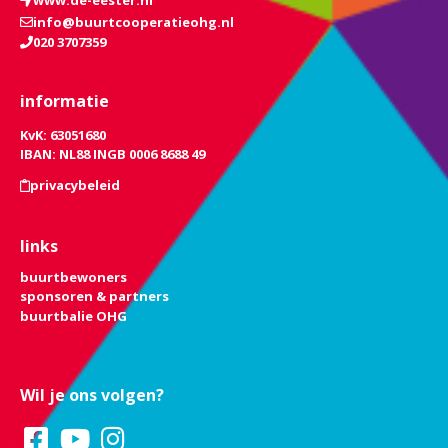
www.de-eester.nl
info@buurtcooperatieohg.nl
020 3707359
informatie
KvK: 63051680
IBAN: NL88 INGB 0006 8688 49
privacybeleid
links
buurtbewoners
sponsoren & partners
buurtbalie OHG
Wil je ons volgen?