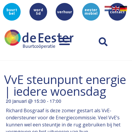
buurt
word
eester
verhuur
contact
bel
lid
mobiel
VvE steunpunt energie
| iedere woensdag
20 januari
@
15:30
-
17:00
Richard Bosgraaf is deze zomer gestart als VvE-
ondersteuner voor de Energiecommissie. Veel VvE’s
kunnen wel een steuntje in de rug gebruiken bij het
vormgeven en het uitvoeren van hun