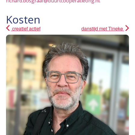
richard.bosgraaf@buurtcooperatieohg.nl
.
Kosten
creatief actief
danstijd met Tineke