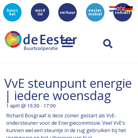
buurt
word
eester
verhuur
contact
bel
lid
mobiel
VvE steunpunt energie
| iedere woensdag
1 april
@
15:30
-
17:00
Richard Bosgraaf is deze zomer gestart als VvE-
ondersteuner voor de Energiecommissie. Veel VvE’s
kunnen wel een steuntje in de rug gebruiken bij het
vormgeven en het uitvoeren van hun