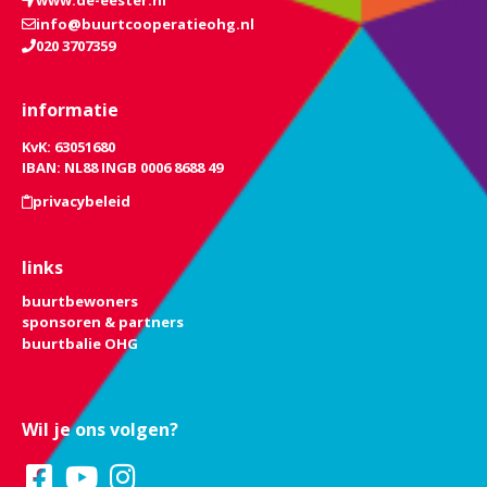
www.de-eester.nl
info@buurtcooperatieohg.nl
020 3707359
informatie
KvK: 63051680
IBAN: NL88 INGB 0006 8688 49
privacybeleid
links
buurtbewoners
sponsoren & partners
buurtbalie OHG
Wil je ons volgen?