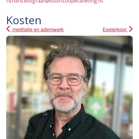
richard.bosgraaf@buurtcooperatieohg.nl
.
Kosten
meditatie en ademwerk
Eesterkoor