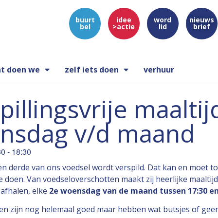
buurt
idee
word
nieuws
bel
>actie
lid
brief
t doen we
zelf iets doen
verhuur
pillingsvrije maaltij
nsdag v/d maand
30
-
18:30
n derde van ons voedsel wordt verspild. Dat kan en moet t
te doen. Van voedseloverschotten maakt zij heerlijke maaltij
 afhalen, elke
2e woensdag van de maand tussen 17:30 en
ten zijn nog helemaal goed maar hebben wat butsjes of ge