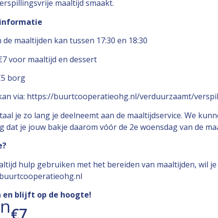
erspillingsvrije maaltijd smaakt.
 informatie
 de maaltijden kan tussen 17:30 en 18:30
€7 voor maaltijd en dessert
€5 borg
n via: https://buurtcooperatieohg.nl/verduurzaamt/verspill
aal je zo lang je deelneemt aan de maaltijdservice. We kun
g dat je jouw bakje daarom vóór de 2e woensdag van de maa
e?
tijd hulp gebruiken met het bereiden van maaltijden, wil j
uurtcooperatieohg.nl
 en blijft op de hoogte!
en
€7