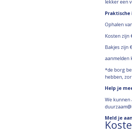
lekker een v
Praktische
Ophalen van
Kosten zijn 
Bakjes zijn 
aanmelden ka
*de borg bet
hebben, zor
Help je me
We kunnen al
duurzaam@b
Meld je aan
Kost