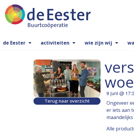
de Eester
activiteiten
wie zijn wij
wa
vers
woe
9 juni
@
17:
Terug naar overzicht
Ongeveer ee
er iets aan 
maandelijks
Alle produc