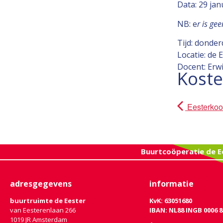
Data: 29 jan
NB: e
r is ge
Tijd: donde
Locatie: de 
Docent: Erw
Kost
Eesterkoo
Buurtcoöperatie de E
adresgegevens
informatie
buurtruimte de Eester
KvK: 63051680
van Eesterenlaan 266
IBAN: NL88 INGB 0006 8
1019 JR Amsterdam