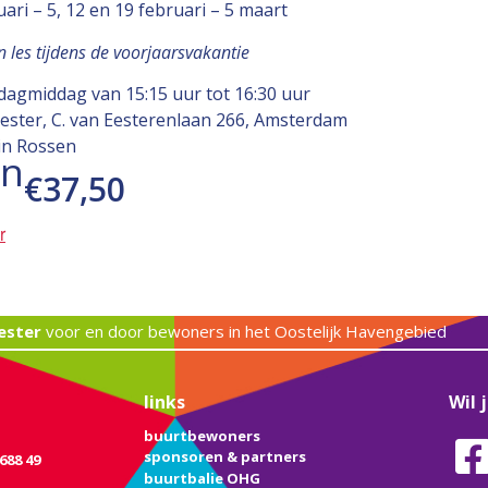
uari – 5, 12 en 19 februari – 5 maart
en les tijdens de voorjaarsvakantie
rdagmiddag van 15:15 uur tot 16:30 uur
Eester, C. van Eesterenlaan 266, Amsterdam
in Rossen
en
€37,50
r
ester
voor en door bewoners in het Oostelijk Havengebied
links
Wil 
buurtbewoners
sponsoren & partners
688 49
buurtbalie OHG