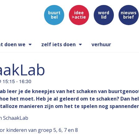
buurt
idee
word
nieuws
bel
>actie
lid
brief
t doen we
zelf iets doen
verhuur
aakLab
@
15:15
-
16:30
ab leer je de kneepjes van het schaken van buurtgenoot
hoe het moet. Heb je al geleerd om te schaken? Dan hel
r talloze manieren zijn om het te spelen nog spannende
en SchaakLab
or kinderen van groep 5, 6, 7 en 8