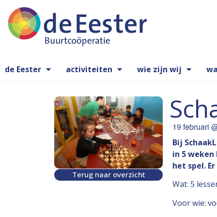
de Eester
activiteiten
wie zijn wij
wa
Sch
19 februari
Bij SchaakL
in 5 weken 
het spel. E
Terug naar overzicht
Wat: 5 less
Voor wie: vo