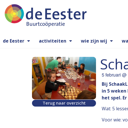
de Eester
activiteiten
wie zijn wij
wa
Sch
5 februari
@
Bij SchaakL
in 5 weken 
het spel. E
Terug naar overzicht
Wat: 5 less
Voor wie: vo