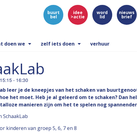
buurt
idee
word
nieuws
bel
>actie
lid
brief
t doen we
zelf iets doen
verhuur
aakLab
15:15
-
16:30
ab leer je de kneepjes van het schaken van buurtgenoot
hoe het moet. Heb je al geleerd om te schaken? Dan hel
r talloze manieren zijn om het te spelen nog spannende
en SchaakLab
or kinderen van groep 5, 6, 7 en 8