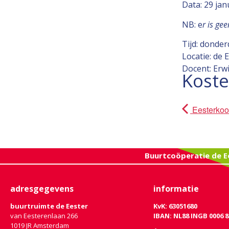
Data: 29 jan
NB: e
r is ge
Tijd: donde
Locatie: de 
Docent: Erw
Kost
Eesterkoo
Buurtcoöperatie de E
adresgegevens
informatie
buurtruimte de Eester
KvK: 63051680
van Eesterenlaan 266
IBAN: NL88 INGB 0006 8
1019 JR Amsterdam