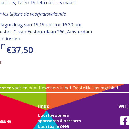
uari – 5, 12 en 19 februari – 5 maart
en les tijdens de voorjaarsvakantie
rdagmiddag van 15:15 uur tot 16:30 uur
Eester, C. van Eesterenlaan 266, Amsterdam
in Rossen
en
€37,50
r
ester
voor en door bewoners in het Oostelijk Havengebied
links
Wil 
buurtbewoners
sponsoren & partners
688 49
buurtbalie OHG