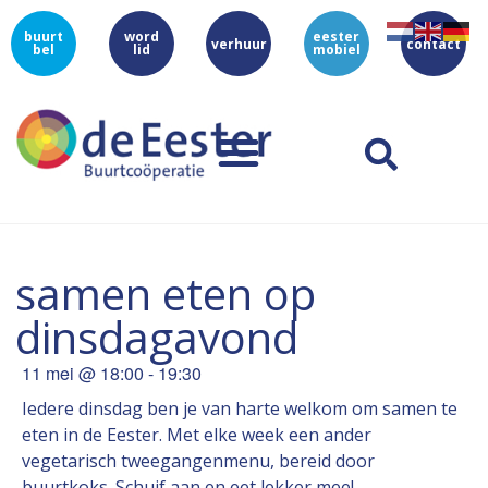
buurt
word
eester
verhuur
contact
bel
lid
mobiel
samen eten op
dinsdagavond
11 mei
@
18:00
-
19:30
Iedere dinsdag ben je van harte welkom om samen te
eten in de Eester. Met elke week een ander
vegetarisch tweegangenmenu, bereid door
buurtkoks. Schuif aan en eet lekker mee!