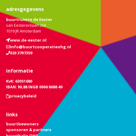
adresgegevens
buurtruimte de Eester
van Eesterenlaan 266
1019 JR Amsterdam
www.de-eester.nl
info@buurtcooperatieohg.nl
020 3707359
informatie
KvK: 63051680
IBAN: NL88 INGB 0006 8688 49
privacybeleid
links
buurtbewoners
sponsoren & partners
buurtbalie OHG