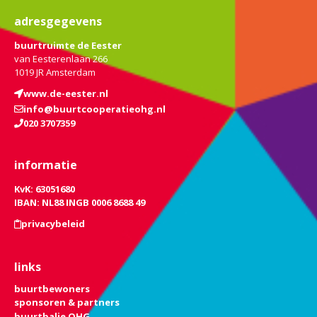
adresgegevens
buurtruimte de Eester
van Eesterenlaan 266
1019 JR Amsterdam
www.de-eester.nl
info@buurtcooperatieohg.nl
020 3707359
informatie
KvK: 63051680
IBAN: NL88 INGB 0006 8688 49
privacybeleid
links
buurtbewoners
sponsoren & partners
buurtbalie OHG