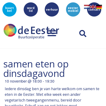
buurt
word
eester
verhuur
contact
bel
lid
mobiel
samen eten op
dinsdagavond
10 november
@
18:00
-
19:30
Iedere dinsdag ben je van harte welkom om samen te
eten in de Eester. Met elke week een ander
vegetarisch tweegangenmenu, bereid door
buurtkoks. Schuif aan en eet lekker mee!