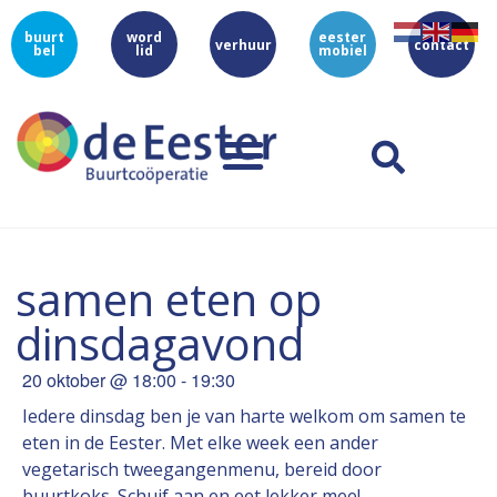
buurt
word
eester
verhuur
contact
bel
lid
mobiel
samen eten op
dinsdagavond
20 oktober
@
18:00
-
19:30
Iedere dinsdag ben je van harte welkom om samen te
eten in de Eester. Met elke week een ander
vegetarisch tweegangenmenu, bereid door
buurtkoks. Schuif aan en eet lekker mee!