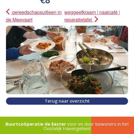
gereedschapsuitleen in
weggeefkraam | naaicafé |
de Meevaart
reparatietafel
Terug naar overzicht
Buurtcoöperatie de Eester
voor en door bewoners in het
Oostelijk Havengebied