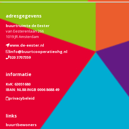
adresgegevens
buurtruimte de Eester
van Eesterenlaan 266
1019 JR Amsterdam
www.de-eester.nl
info@buurtcooperatieohg.nl
020 3707359
informatie
KvK: 63051680
IBAN: NL88 INGB 0006 8688 49
privacybeleid
links
buurtbewoners