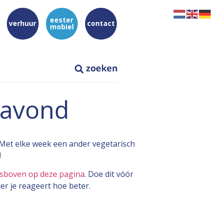
eester
verhuur
contact
mobiel
gavond
 Met elke week een ander vegetarisch
!
nksboven op deze pagina
. Doe dit vóór
er je reageert hoe beter.