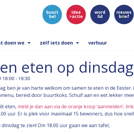
buurt
idee
word
nieuws
bel
>actie
lid
brief
t doen we
zelf iets doen
verhuur
en eten op dinsda
@
18:00
-
19:30
dag ben je van harte welkom om samen te eten in de Eester.
enu, bereid door buurtkoks. Schuif aan en eet lekker mee
ilt eten,
meld je dan aan via de oranje knop ‘aanmelden’, li
0 uur. Er is plek voor maximaal 15 bewoners, dus hoe snell
dinsdag te zien! Om 18.00 uur gaan we aan tafel,