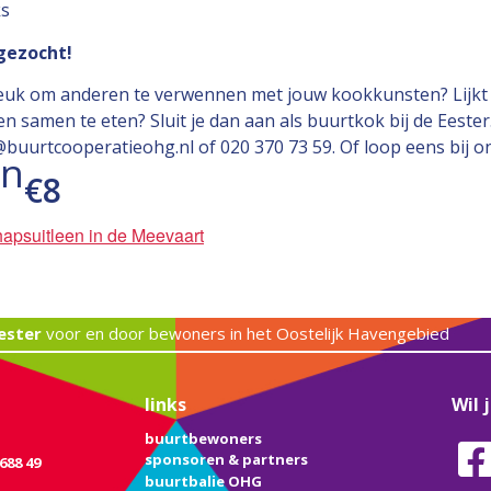
ks
gezocht!
 leuk om anderen te verwennen met jouw kookkunsten? Lijkt 
 samen te eten? Sluit je dan aan als buurtkok bij de Eester
uurtcooperatieohg.nl of 020 370 73 59. Of loop eens bij on
en
€8
apsuitleen in de Meevaart
ester
voor en door bewoners in het Oostelijk Havengebied
links
Wil 
buurtbewoners
sponsoren & partners
688 49
buurtbalie OHG