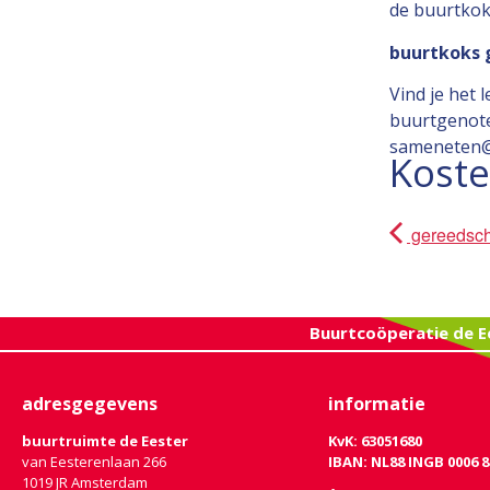
de buurtko
buurtkoks 
Vind je het
buurtgenoten
sameneten@b
Kost
gereedsch
Buurtcoöperatie de E
adresgegevens
informatie
buurtruimte de Eester
KvK: 63051680
van Eesterenlaan 266
IBAN: NL88 INGB 0006 8
1019 JR Amsterdam