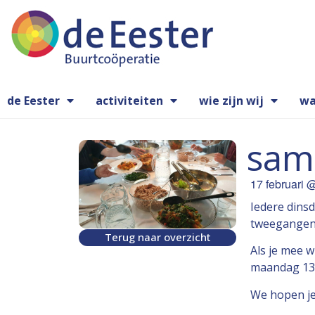
de Eester
activiteiten
wie zijn wij
wa
sam
17 februari
Iedere dins
tweegangenm
Terug naar overzicht
Als je mee w
maandag 13.0
We hopen je 