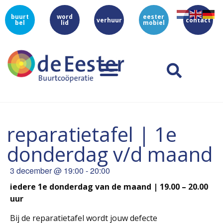
buurt
word
eester
verhuur
contact
bel
lid
mobiel
reparatietafel | 1e
donderdag v/d maand
3 december
@
19:00
-
20:00
iedere 1e donderdag van de maand | 19.00 – 20.00
uur
Bij de reparatietafel wordt jouw defecte