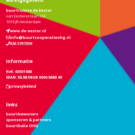
buurtruimte de Eester
van Eesterenlaan 266
1019 JR Amsterdam
www.de-eester.nl
info@buurtcooperatieohg.nl
020 3707359
informatie
KvK: 63051680
IBAN: NL88 INGB 0006 8688 49
privacybeleid
links
buurtbewoners
sponsoren & partners
buurtbalie OHG